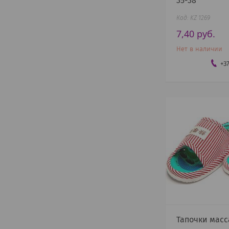
35-38
KZ 1269
7,40
руб.
Нет в наличии
+3
Тапочки мас