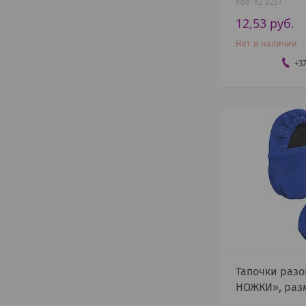
KZ 0251
12,53
руб.
Нет в наличии
+3
Тапочки раз
НОЖКИ», разм