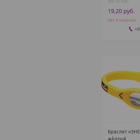
KZ 0287
19,20
руб.
Нет в наличии
+3
Браслет «ЭН
жёлтый