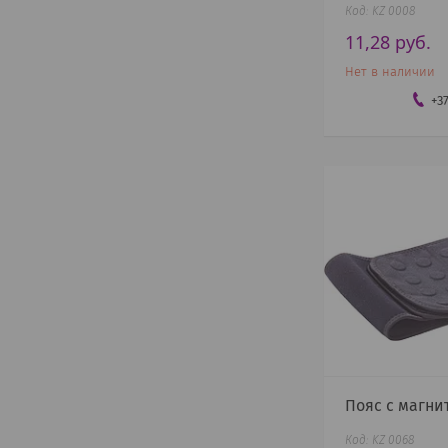
KZ 0008
11,28
руб.
Нет в наличии
+3
Пояс с магн
KZ 0068