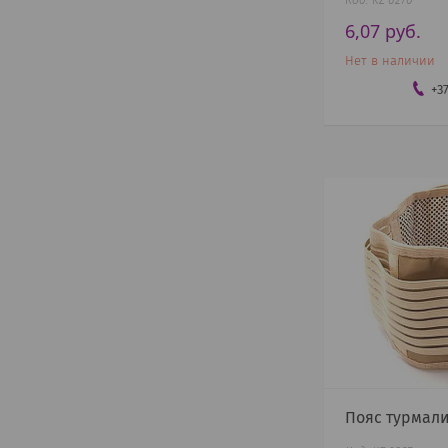
KZ 0270
6,07
руб.
Нет в наличии
+3
Пояс турмал