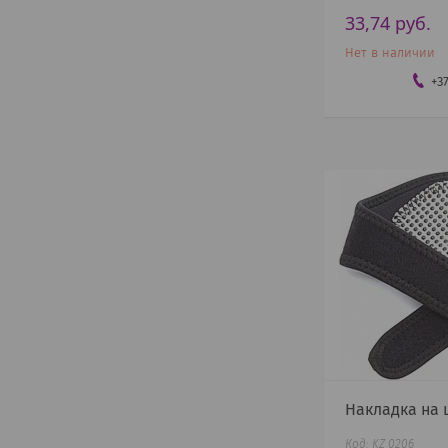
33,74
руб.
Нет в наличии
+3
Накладка на
KZ 0206