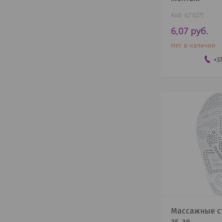
KZ 0271
6,07
руб.
Нет в наличии
+3
Массажные ст