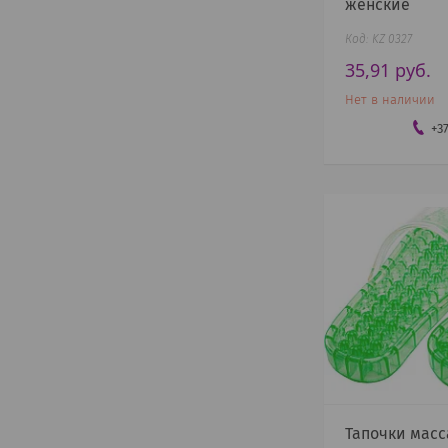
женские
KZ 0327
35,91
руб.
Нет в наличии
+3
Тапочки мас