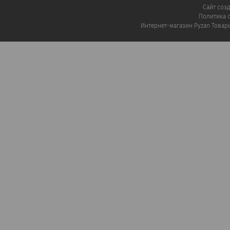
Сайт соз
Политика 
Интернет-магазин Pyzan Товар