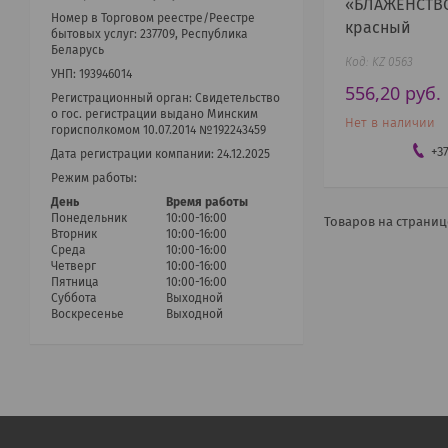
«БЛАЖЕНСТВ
Номер в Торговом реестре/Реестре
красный
бытовых услуг: 237709, Республика
Беларусь
KZ 0563
УНП: 193946014
556,20
руб.
Регистрационный орган: Cвидетельство
о гос. регистрации выдано Минским
Нет в наличии
горисполкомом 10.07.2014 №192243459
+3
Дата регистрации компании: 24.12.2025
Режим работы:
День
Время работы
Понедельник
10:00-16:00
Вторник
10:00-16:00
Среда
10:00-16:00
Четверг
10:00-16:00
Пятница
10:00-16:00
Суббота
Выходной
Воскресенье
Выходной