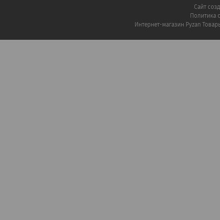
Сайт соз
Политика 
Интернет-магазин Pyzan Товар