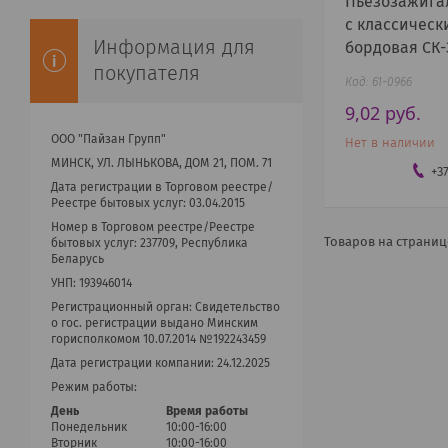
Пьезозажига
с классическ
Информация для
бордовая СК
покупателя
61-0966
9,02
руб.
ООО "Пайзан Групп"
Нет в наличии
МИНСК, УЛ. ЛЫНЬКОВА, ДОМ 21, ПОМ. 71
+3
Дата регистрации в Торговом реестре/
Реестре бытовых услуг: 03.04.2015
Номер в Торговом реестре/Реестре
бытовых услуг: 237709, Республика
Беларусь
УНП: 193946014
Регистрационный орган: Cвидетельство
о гос. регистрации выдано Минским
горисполкомом 10.07.2014 №192243459
Дата регистрации компании: 24.12.2025
Режим работы:
День
Время работы
Понедельник
10:00-16:00
Вторник
10:00-16:00