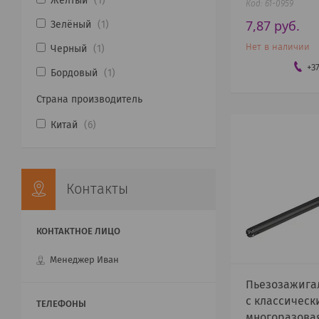
Желтый
1
61-0959
7,87
руб.
Зелёный
1
Нет в наличии
Черный
1
+3
Бордовый
1
Страна производитель
Китай
6
Контакты
Менеджер Иван
Пьезозажига
с классическ
многоразовая