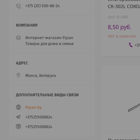
СК-302L СОКО
+375 (25) 500-88-24
61-0961
8,50
руб.
Нет в наличии
Интернет-магазин Pyzan
Товары для дома и семьи
+3
Минск, Беларусь
Pyzan.by
+375255008824
+375255008824