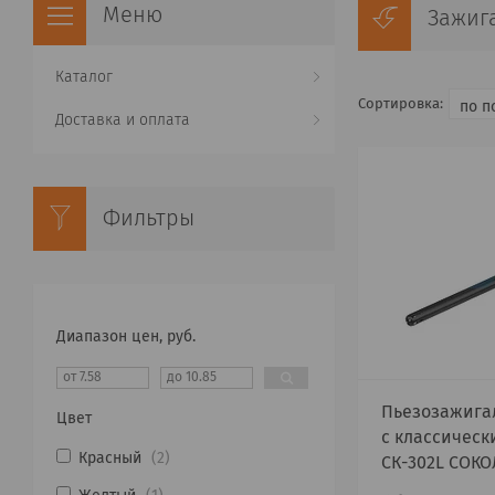
Зажиг
Каталог
Доставка и оплата
Фильтры
Диапазон цен, руб.
Пьезозажига
Цвет
с классичес
Красный
2
СК-302L СОКО