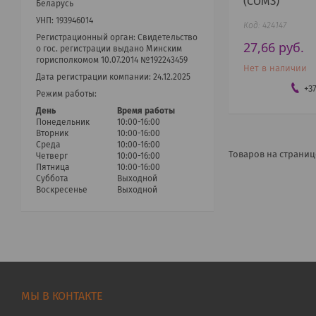
(СОМЗ)
Беларусь
УНП: 193946014
424147
Регистрационный орган: Cвидетельство
27,66
руб.
о гос. регистрации выдано Минским
горисполкомом 10.07.2014 №192243459
Нет в наличии
Дата регистрации компании: 24.12.2025
+3
Режим работы:
День
Время работы
Понедельник
10:00-16:00
Вторник
10:00-16:00
Среда
10:00-16:00
Четверг
10:00-16:00
Пятница
10:00-16:00
Суббота
Выходной
Воскресенье
Выходной
МЫ В КОНТАКТЕ