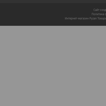
Сайт соз
Политика 
Интернет-магазин Pyzan Товар