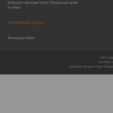
Интернет-магазин Pyzan Товары для дома
и семьи
Менеджер Иван
Сайт соз
Политика 
Интернет-магазин Pyzan Товар