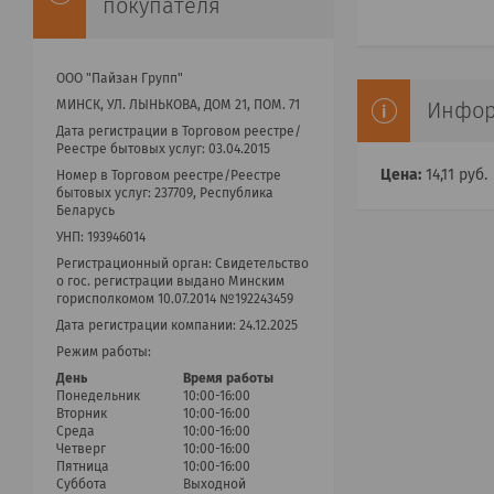
покупателя
ООО "Пайзан Групп"
МИНСК, УЛ. ЛЫНЬКОВА, ДОМ 21, ПОМ. 71
Инфор
Дата регистрации в Торговом реестре/
Реестре бытовых услуг: 03.04.2015
Цена:
14,11
руб.
Номер в Торговом реестре/Реестре
бытовых услуг: 237709, Республика
Беларусь
УНП: 193946014
Регистрационный орган: Cвидетельство
о гос. регистрации выдано Минским
горисполкомом 10.07.2014 №192243459
Дата регистрации компании: 24.12.2025
Режим работы:
День
Время работы
Понедельник
10:00-16:00
Вторник
10:00-16:00
Среда
10:00-16:00
Четверг
10:00-16:00
Пятница
10:00-16:00
Суббота
Выходной