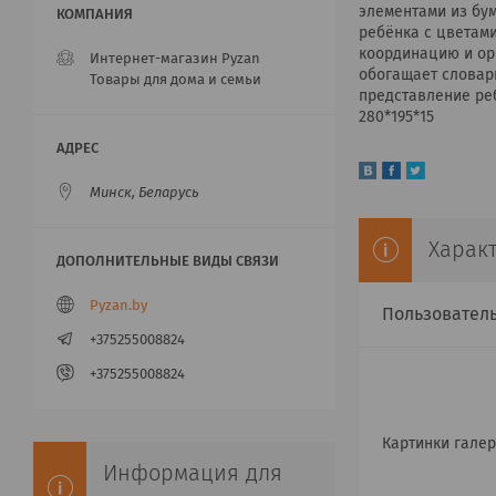
элементами из бу
ребёнка с цветами
координацию и ор
Интернет-магазин Pyzan
обогащает словар
Товары для дома и семьи
представление ре
280*195*15
Минск, Беларусь
Харак
Pyzan.by
Пользовател
+375255008824
+375255008824
Картинки гале
Информация для