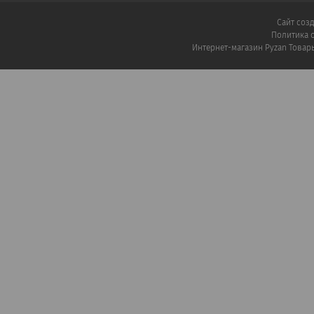
Сайт соз
Политика 
Интернет-магазин Pyzan Товар