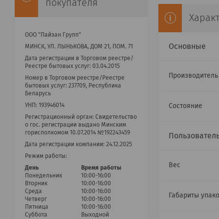
покупателя
Харак
ООО "Пайзан Групп"
Основные
МИНСК, УЛ. ЛЫНЬКОВА, ДОМ 21, ПОМ. 71
Дата регистрации в Торговом реестре/
Реестре бытовых услуг: 03.04.2015
Производител
Номер в Торговом реестре/Реестре
бытовых услуг: 237709, Республика
Беларусь
Состояние
УНП: 193946014
Регистрационный орган: Cвидетельство
о гос. регистрации выдано Минским
горисполкомом 10.07.2014 №192243459
Пользовател
Дата регистрации компании: 24.12.2025
Режим работы:
Вес
День
Время работы
Понедельник
10:00-16:00
Вторник
10:00-16:00
Среда
10:00-16:00
Габариты упак
Четверг
10:00-16:00
Пятница
10:00-16:00
Суббота
Выходной