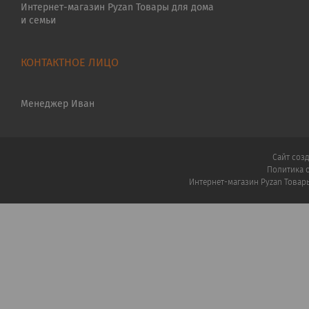
Интернет-магазин Pyzan Товары для дома
и семьи
Менеджер Иван
Сайт соз
Политика 
Интернет-магазин Pyzan Товар