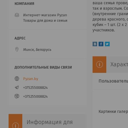
ваша семья провед
так и взрослым. С
(внутренние грани 
Интернет-магазин Pyzan
дерева красного, с
Товары для дома и семьи
кубик – 1 шт. (2 х
участников.
Минск, Беларусь
Харак
Pyzan.by
Пользовател
+375255008824
+375255008824
Картинки гале
Информация для