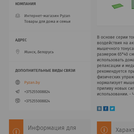
Интернет-магазин Pyzan
Товары для дома и семьи
В основе серии т
воздействия на а
мышечного тонуса
Минск, Беларусь
размером 65*40 см
использовать дома
релаксации и мед
рекомендуется при
физических упраж
нормализует мышеч
Pyzan.by
приливу новых си
+375255008824
использовании. - 
+375255008824
Информация для
Харак