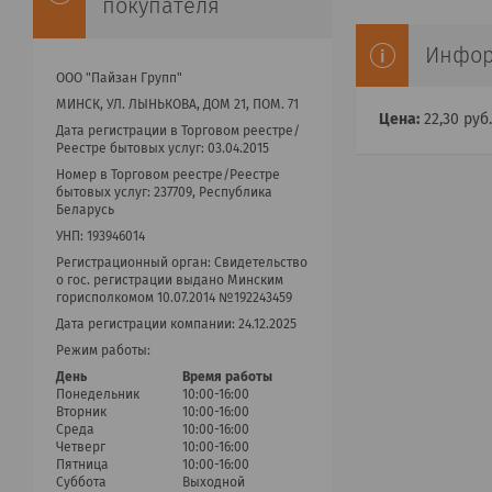
покупателя
Инфор
ООО "Пайзан Групп"
МИНСК, УЛ. ЛЫНЬКОВА, ДОМ 21, ПОМ. 71
Цена:
22,30
руб.
Дата регистрации в Торговом реестре/
Реестре бытовых услуг: 03.04.2015
Номер в Торговом реестре/Реестре
бытовых услуг: 237709, Республика
Беларусь
УНП: 193946014
Регистрационный орган: Cвидетельство
о гос. регистрации выдано Минским
горисполкомом 10.07.2014 №192243459
Дата регистрации компании: 24.12.2025
Режим работы:
День
Время работы
Понедельник
10:00-16:00
Вторник
10:00-16:00
Среда
10:00-16:00
Четверг
10:00-16:00
Пятница
10:00-16:00
Суббота
Выходной