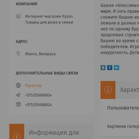
Башня «Классика»
мире. И хоть прав
Интернет-магазин Pyzan
сложите башню из 
Товары для дома и семьи
лежали в разных н
нее по одному бру
продолжая строите
башню во время св
победителем. Игра
аккуратность. Детал
Минск, Беларусь
Pyzan.by
Харак
+375255008824
+375255008824
Пользовател
Картинки гале
Информация для