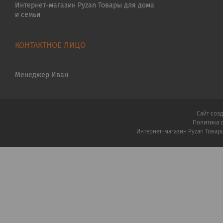
Интернет-магазин Pyzan Товары для дома
и семьи
Менеджер Иван
Сайт соз
Политика 
Интернет-магазин Pyzan Товар