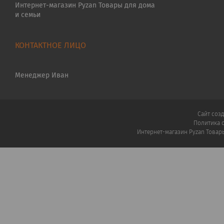
Интернет-магазин Pyzan Товары для дома
и семьи
Менеджер Иван
Сайт соз
Политика 
Интернет-магазин Pyzan Товар