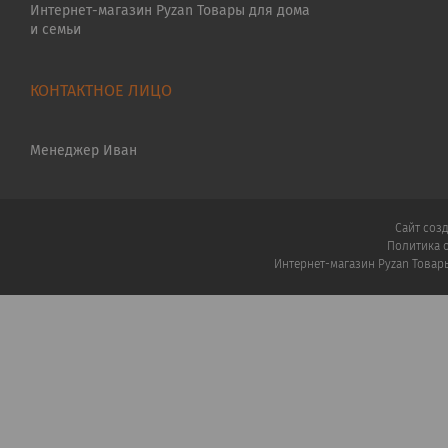
Интернет-магазин Pyzan Товары для дома
и семьи
Менеджер Иван
Сайт соз
Политика 
Интернет-магазин Pyzan Товар