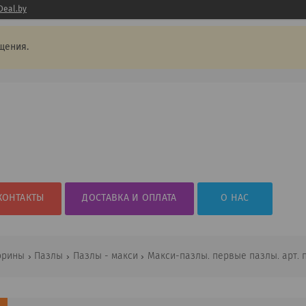
Deal.by
щения.
КОНТАКТЫ
ДОСТАВКА И ОПЛАТА
О НАС
орины
Пазлы
Пазлы - макси
Макси-пазлы. первые пазлы. арт. 