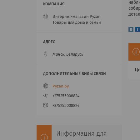
наблю
собир
дета
Интернет-магазин Pyzan
Товары для дома и семьи
Минск, Беларусь
Це
Pyzan.by
+375255008824
+375255008824
Информация для