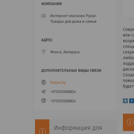
Интернет-магазин Pyzan
Товары для дома и семьи
Совре
или 
возра
спец
секун
Минск, Беларусь
любой
подд
диско
Созда
помощ
Pyzan.by
будет
+375255008824
+375255008824
Информация для