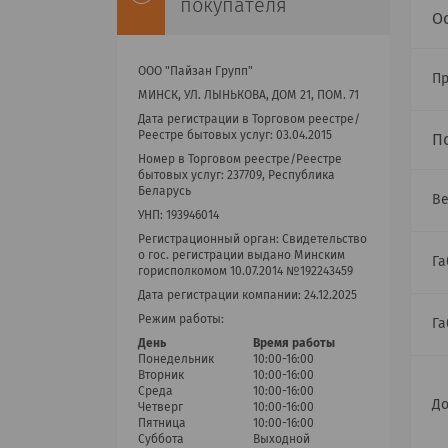
покупателя
О
ООО "Пайзан Групп"
П
МИНСК, УЛ. ЛЫНЬКОВА, ДОМ 21, ПОМ. 71
Дата регистрации в Торговом реестре/
Реестре бытовых услуг: 03.04.2015
П
Номер в Торговом реестре/Реестре
бытовых услуг: 237709, Республика
Беларусь
Ве
УНП: 193946014
Регистрационный орган: Cвидетельство
о гос. регистрации выдано Минским
Га
горисполкомом 10.07.2014 №192243459
Дата регистрации компании: 24.12.2025
Режим работы:
Га
День
Время работы
Понедельник
10:00-16:00
Вторник
10:00-16:00
Среда
10:00-16:00
До
Четверг
10:00-16:00
Пятница
10:00-16:00
Суббота
Выходной