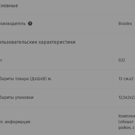
сновные
роизводитель
Bradex
ользовательские характеристики
с
0,12
бариты товара (ДхШхВ) м.
13 см.x2
бариты упаковки
12,5x2x2
Комплек
п. информация
(обхват
район, 