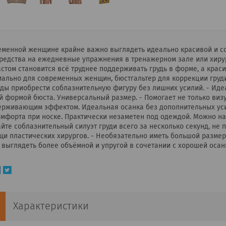
менной женщине крайне важно выглядеть идеально красивой и соб
средства на ежедневные упражнения в тренажерном зале или хиру
стом становится всё труднее поддерживать грудь в форме, а крас
иально для современных женщин, бюстгальтер для коррекции гру
ды приобрести соблазнительную фигуру без лишних усилий. - Иде
 формой бюста. Универсальный размер. - Помогает не только визу
ерживающим эффектом. Идеальная осанка без дополнительных усил
мфорта при носке. Практически незаметен под одеждой. Можно на
йте соблазнительный силуэт груди всего за несколько секунд, не
и пластических хирургов. - Необязательно иметь большой размер,
 выглядеть более объёмной и упругой в сочетании с хорошей осан
Характеристики