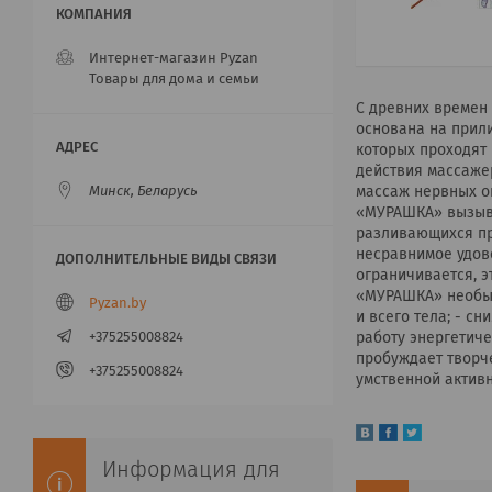
Интернет-магазин Pyzan
Товары для дома и семьи
С древних времен
основана на прил
которых проходят 
действия массаже
массаж нервных о
Минск, Беларусь
«МУРАШКА» вызыв
разливающихся пр
несравнимое удов
ограничивается, э
«МУРАШКА» необыч
Pyzan.by
и всего тела; - с
работу энергетиче
+375255008824
пробуждает творч
+375255008824
умственной активн
Информация для