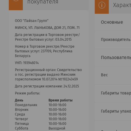
покупателя
Харак
ООО "Пайзан Групп"
Основные
МИНСК, УЛ. ЛЫНЬКОВА, ДОМ 21, ПОМ. 71
Дата регистрации в Торговом реестре/
Производител
Реестре бытовых услуг: 03.04.2015
Номер в Торговом реестре/Реестре
бытовых услуг: 237709, Республика
Беларусь
Пользовател
УНП: 193946014
Регистрационный орган: Cвидетельство
Вес
о гос. регистрации выдано Минским
горисполкомом 10.07.2014 №192243459
Дата регистрации компании: 24.12.2025
Габариты товар
Режим работы:
День
Время работы
Понедельник
10:00-16:00
Вторник
10:00-16:00
Габариты упак
Среда
10:00-16:00
Четверг
10:00-16:00
Пятница
10:00-16:00
Суббота
Выходной