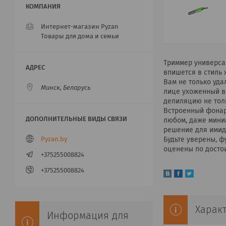
Интернет-магазин Pyzan
Товары для дома и семьи
Триммер универса
впишется в стиль
Вам не только уда
Минск, Беларусь
лице ухоженный в
депиляцию не толь
Встроенный фонар
любом, даже мини
решение для имид
Будьте уверены, 
Pyzan.by
оценены по достои
+375255008824
+375255008824
Харак
Информация для