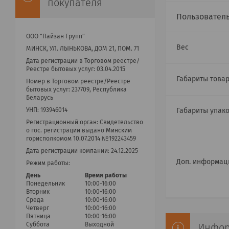
покупателя
Пользовател
ООО "Пайзан Групп"
Вес
МИНСК, УЛ. ЛЫНЬКОВА, ДОМ 21, ПОМ. 71
Дата регистрации в Торговом реестре/
Реестре бытовых услуг: 03.04.2015
Габариты товар
Номер в Торговом реестре/Реестре
бытовых услуг: 237709, Республика
Беларусь
Габариты упак
УНП: 193946014
Регистрационный орган: Cвидетельство
о гос. регистрации выдано Минским
горисполкомом 10.07.2014 №192243459
Дата регистрации компании: 24.12.2025
Доп. информац
Режим работы:
День
Время работы
Понедельник
10:00-16:00
Вторник
10:00-16:00
Среда
10:00-16:00
Четверг
10:00-16:00
Пятница
10:00-16:00
Суббота
Выходной
Инфор