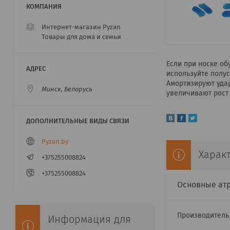
Интернет-магазин Pyzan
Товары для дома и семьи
Если при носке об
используйте полу
Амортизируют удар
Минск, Беларусь
увеличивают рост
Pyzan.by
Харак
+375255008824
+375255008824
Основные ат
Производител
Информация для