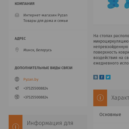
Интернет-магазин Pyzan
Товары для дома и семьи
На стопах располо
микроциркуляцию 
непревзойденную 
Минск, Беларусь
поверхность ковр
воздействия на св
ежедневного испол
Pyzan.by
+375255008824
Харак
+375255008824
Основные
Информация для