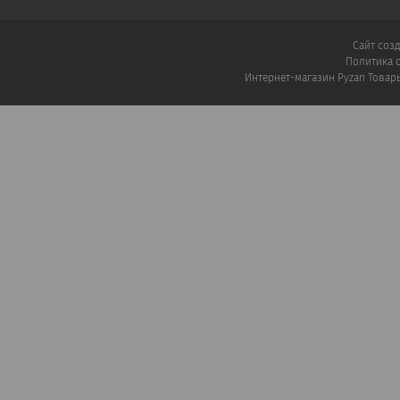
Сайт соз
Политика 
Интернет-магазин Pyzan Товар