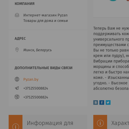
Интернет-магазин Pyzan
Товары для дома и семьи
Теперь Вам не ну
поддерживать кож
универсального п
преимуществами са
Вы не только рав
Минск, Беларусь
крем или пудру), 
Вибрации прибора
морщины и способ
легко и быстро н
коже. - Изысканны
Pyzan.by
угодно. - Высоко
абсолютно безопа
+375255008824
+375255008824
Харак
Информация для