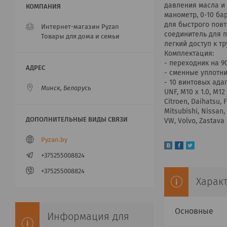
давления масла и
манометр, 0-10 б
для быстрого пов
Интернет-магазин Pyzan
соединитель для п
Товары для дома и семьи
легкий доступ к т
Комплектация:
- переходник на 90
- сменные уплотни
- 10 винтовых адапт
Минск, Беларусь
UNF, M10 x 1.0, M12
Citroen, Daihatsu, 
Mitsubishi, Nissan,
VW, Volvo, Zastava 
Pyzan.by
+375255008824
+375255008824
Харак
Основные
Информация для