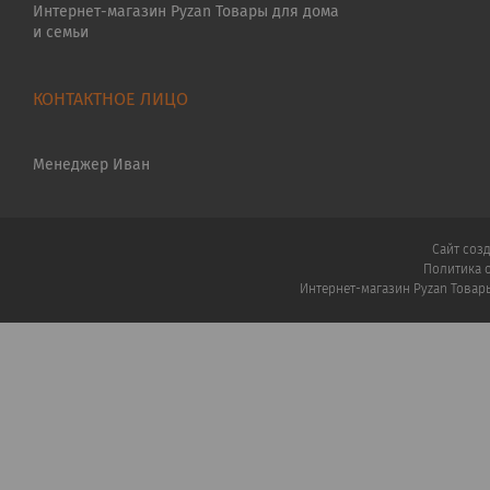
Интернет-магазин Pyzan Товары для дома
и семьи
Менеджер Иван
Сайт соз
Политика 
Интернет-магазин Pyzan Товар