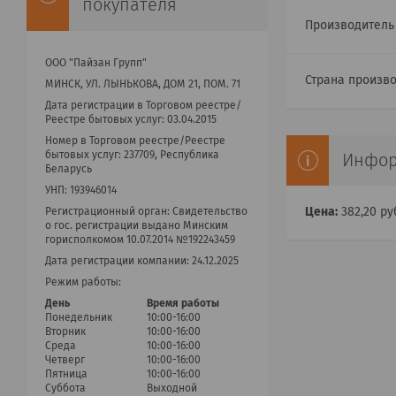
покупателя
Производител
ООО "Пайзан Групп"
Страна произв
МИНСК, УЛ. ЛЫНЬКОВА, ДОМ 21, ПОМ. 71
Дата регистрации в Торговом реестре/
Реестре бытовых услуг: 03.04.2015
Номер в Торговом реестре/Реестре
бытовых услуг: 237709, Республика
Инфор
Беларусь
УНП: 193946014
Цена:
382,20
ру
Регистрационный орган: Cвидетельство
о гос. регистрации выдано Минским
горисполкомом 10.07.2014 №192243459
Дата регистрации компании: 24.12.2025
Режим работы:
День
Время работы
Понедельник
10:00-16:00
Вторник
10:00-16:00
Среда
10:00-16:00
Четверг
10:00-16:00
Пятница
10:00-16:00
Суббота
Выходной