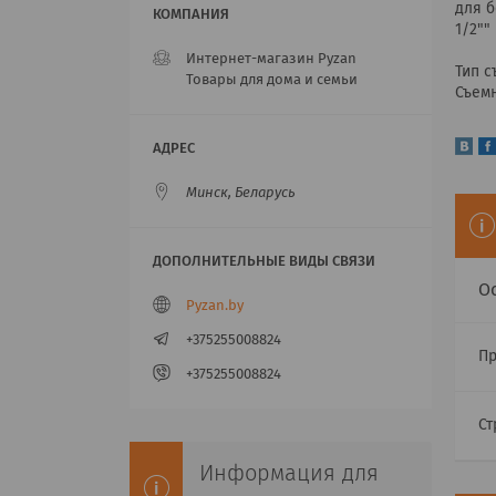
для б
1/2""
Интернет-магазин Pyzan
Тип 
Товары для дома и семьи
Съемн
Минск, Беларусь
О
Pyzan.by
+375255008824
П
+375255008824
Ст
Информация для