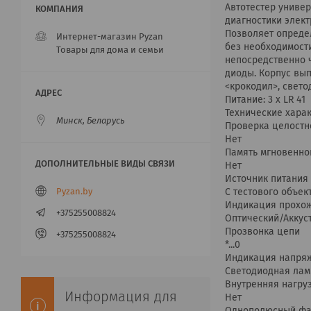
Автотестер униве
диагностики элек
Позволяет опреде
Интернет-магазин Pyzan
без необходимости
Товары для дома и семьи
непосредственно 
диоды. Корпус вы
<крокодил>, свет
Питание: 3 х LR 41
Технические харак
Минск, Беларусь
Проверка целостн
Нет
Память мгновенног
Нет
Источник питания
Pyzan.by
С тестового объек
Индикация прохо
+375255008824
Оптический/Аккус
Прозвонка цепи
+375255008824
*...0
Индикация напря
Светодиодная лам
Внутренняя нагру
Информация для
Нет