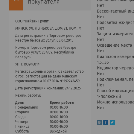
Однополюсный фа
покупателя
Нет
Бесконтактный ин
Нет
ООО "Пайзан Групп"
Подсветка жк-дис
Нет
МИНСК, УЛ. ЛЫНЬКОВА, ДОМ 21, ПОМ. 71
Защита измерител
Дата регистрации в Торговом реестре/
Нет
Реестре бытовых услуг: 03.04.2015
Освещение места
Номер в Торговом реестре/Реестре
Нет
бытовых услуг: 237709, Республика
Диапазон измере
Беларусь
1,5...36
УНП: 193946014
Индикатор чередо
Регистрационный орган: Cвидетельство
Нет
о гос. регистрации выдано Минским
Подключаемая. пе
горисполкомом 10.07.2014 №192243459
Нет
Дата регистрации компании: 24.12.2025
Способ индикации
Режим работы:
1-полюсный
Можно использова
День
Время работы
Понедельник
10:00-16:00
Нет
Вторник
10:00-16:00
Среда
10:00-16:00
Четверг
10:00-16:00
Пятница
10:00-16:00
Суббота
Выходной