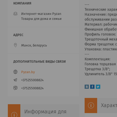
---
Технические харак
Интернет-магазин Pyzan
Назначение: пред
Товары для дома и семьи
обслуживании раз
Материал: рабочие
Финишная обработ
Профиль головок:
Трещоточный механ
Форма трещотки: с
Минск, Беларусь
Упаковка: пластик
---
Комплектация:
Головка торцевая 3/8"
Трещотка 3/8";
Pyzan.by
Удлинитель 3/8" 1
+375255008824
+375255008824
Харак
Информация для