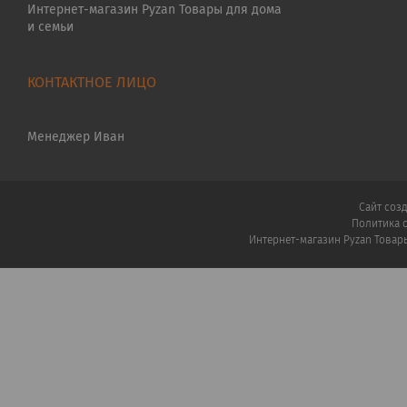
Интернет-магазин Pyzan Товары для дома
и семьи
Менеджер Иван
Сайт соз
Политика 
Интернет-магазин Pyzan Товар