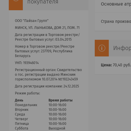
покупателя
Основные ат
ООО "Пайзан Групп"
Страна произв
МИНСК, УЛ. ЛЫНЬКОВА, ДОМ 21, ПОМ. 71
Дата регистрации в Торговом реестре/
Реестре бытовых услуг: 03.04.2015
Номер в Торговом реестре/Реестре
Инфор
бытовых услуг: 237709, Республика
Беларусь
УНП: 193946014
Цена:
70,40
руб.
Регистрационный орган: Cвидетельство
о гос. регистрации выдано Минским
горисполкомом 10.07.2014 №192243459
Дата регистрации компании: 24.12.2025
Режим работы:
День
Время работы
Понедельник
10:00-16:00
Вторник
10:00-16:00
Среда
10:00-16:00
Четверг
10:00-16:00
Пятница
10:00-16:00
Суббота
Выходной