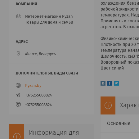
охлаждения бензи
рабочей жидкости
температурах. На
Интернет-магазин Pyzan
Применять в соот
Товары для дома и семьи
агрегатов. В охла
Физико-химическ
Плотность при 20 °C
Температура начал
Минск, Беларусь
Щелочность, см3 15
Водородный показа
Цвет синий
Pyzan.by
+375255008824
Харак
+375255008824
Основные
Информация для