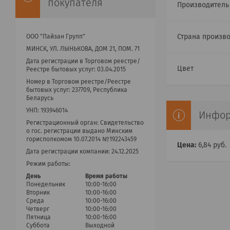
покупателя
Производител
Страна произв
ООО "Пайзан Групп"
МИНСК, УЛ. ЛЫНЬКОВА, ДОМ 21, ПОМ. 71
Дата регистрации в Торговом реестре/
Цвет
Реестре бытовых услуг: 03.04.2015
Номер в Торговом реестре/Реестре
бытовых услуг: 237709, Республика
Беларусь
УНП: 193946014
Инфор
Регистрационный орган: Cвидетельство
о гос. регистрации выдано Минским
горисполкомом 10.07.2014 №192243459
Цена:
6,84
руб.
Дата регистрации компании: 24.12.2025
Режим работы:
День
Время работы
Понедельник
10:00-16:00
Вторник
10:00-16:00
Среда
10:00-16:00
Четверг
10:00-16:00
Пятница
10:00-16:00
Суббота
Выходной