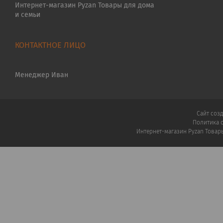
Интернет-магазин Pyzan Товары для дома
и семьи
Менеджер Иван
Сайт соз
Политика 
Интернет-магазин Pyzan Товар