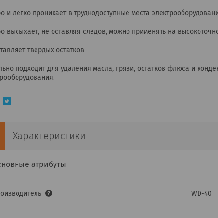
о и легко проникает в труднодоступные места электрооборудован
о высыхает, не оставляя следов, можно применять на высокоточ
тавляет твердых остатков
ьно подходит для удаления масла, грязи, остатков флюса и конде
трооборудования.
Характеристики
сновные атрибуты
роизводитель
WD-40