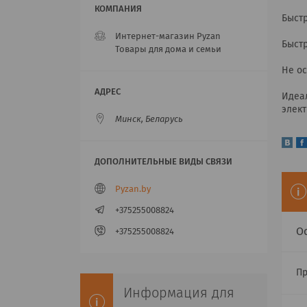
Быстр
Интернет-магазин Pyzan
Быстр
Товары для дома и семьи
Не ос
Идеал
элек
Минск, Беларусь
Pyzan.by
+375255008824
О
+375255008824
П
Информация для