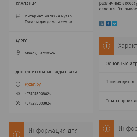
различных аксессу
сиденья. Закрывае
Интернет-магазин Pyzan
Товары для дома и семьи
Харак
Минск, Беларусь
Основные ат
Производител
Pyzan.by
+375255008824
Страна произв
+375255008824
Инфор
Информация для