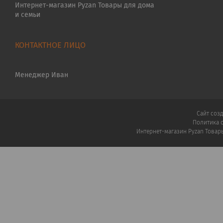
Интернет-магазин Pyzan Товары для дома
и семьи
Менеджер Иван
Сайт соз
Политика 
Интернет-магазин Pyzan Товар