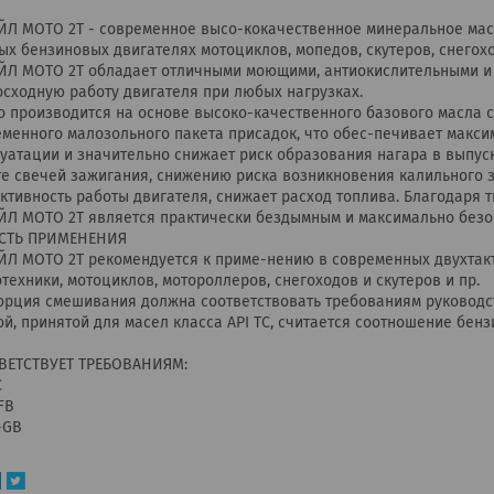
ЙЛ МОТО 2Т - современное высо-кокачественное минеральное масл
ых бензиновых двигателях мотоциклов, мопедов, скутеров, снегоход
ЙЛ МОТО 2Т обладает отличными моющими, антиокислительными и 
сходную работу двигателя при любых нагрузках.
о производится на основе высоко-качественного базового масла
менного малозольного пакета присадок, что обес-печивает макс
уатации и значительно снижает риск образования нагара в выпус
те свечей зажигания, снижению риска возникновения калильного 
тивность работы двигателя, снижает расход топлива. Благодаря 
ЙЛ МОТО 2Т является практически бездымным и максимально без
СТЬ ПРИМЕНЕНИЯ
ЙЛ МОТО 2Т рекомендуется к приме-нению в современных двухтак
техники, мотоциклов, мотороллеров, снегоходов и скутеров и пр.
рция смешивания должна соответствовать требованиям руководст
й, принятой для масел класса API TC, считается соотношение бензи
ВЕТСТВУЕТ ТРЕБОВАНИЯМ:
С
FB
-GB