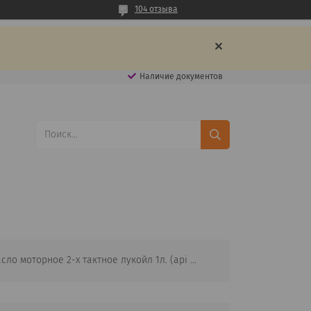
104 отзыва
Наличие документов
Масло моторное 2-х тактное лукойл 1л. (api тс jaso fb iso e-gb) (лукойл)