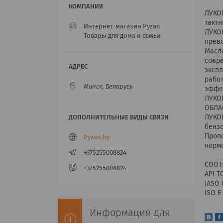
ЛУКО
тактн
Интернет-магазин Pyzan
ЛУКО
Товары для дома и семьи
прево
Масл
совре
экспл
рабо
Минск, Беларусь
эффек
ЛУКО
ОБЛА
ЛУКО
бензо
Пропо
Pyzan.by
нормо
+375255008824
СООТ
+375255008824
API Т
JASO 
ISO E
Информация для