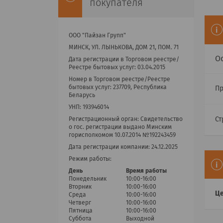
покупателя
ООО "Пайзан Групп"
МИНСК, УЛ. ЛЫНЬКОВА, ДОМ 21, ПОМ. 71
О
Дата регистрации в Торговом реестре/
Реестре бытовых услуг: 03.04.2015
Номер в Торговом реестре/Реестре
бытовых услуг: 237709, Республика
П
Беларусь
УНП: 193946014
Ст
Регистрационный орган: Cвидетельство
о гос. регистрации выдано Минским
горисполкомом 10.07.2014 №192243459
Дата регистрации компании: 24.12.2025
Режим работы:
День
Время работы
Понедельник
10:00-16:00
Вторник
10:00-16:00
Це
Среда
10:00-16:00
Четверг
10:00-16:00
Пятница
10:00-16:00
Суббота
Выходной