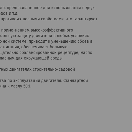
о, предназначенное для использования в двух-
ов и т.д.
противоиз-носными свойствами, что гарантирует
 с приме-нением высокоэффективного
имальную защиту двигателя в любых условиях
к-ной системе, приводит к уменьшению сбоев в
зажигания, обеспечивает большую
тщательно сбалансированной рецептуре, масло
опасным для окружающей среды.
тных двигателях строительно-садовой
ва по эксплуатации двигателя. Стандартной
на к маслу 50:1.