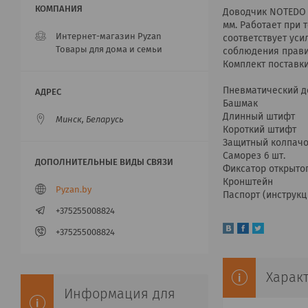
Доводчик NOTEDO G
мм. Работает при 
Интернет-магазин Pyzan
соответствует уси
Товары для дома и семьи
соблюдения правил
Комплект поставки
Пневматический д
Башмак
Длинный штифт
Минск, Беларусь
Короткий штифт
Защитный колпачок
Саморез 6 шт.
Фиксатор открыто
Кронштейн
Pyzan.by
Паспорт (инструкц
+375255008824
+375255008824
Харак
Информация для