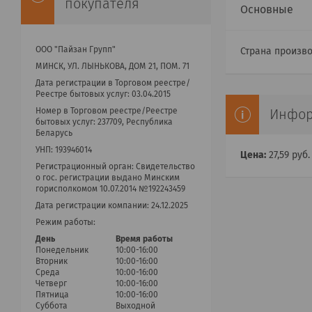
покупателя
Основные
ООО "Пайзан Групп"
Страна произв
МИНСК, УЛ. ЛЫНЬКОВА, ДОМ 21, ПОМ. 71
Дата регистрации в Торговом реестре/
Реестре бытовых услуг: 03.04.2015
Номер в Торговом реестре/Реестре
Инфор
бытовых услуг: 237709, Республика
Беларусь
УНП: 193946014
Цена:
27,59
руб.
Регистрационный орган: Cвидетельство
о гос. регистрации выдано Минским
горисполкомом 10.07.2014 №192243459
Дата регистрации компании: 24.12.2025
Режим работы:
День
Время работы
Понедельник
10:00-16:00
Вторник
10:00-16:00
Среда
10:00-16:00
Четверг
10:00-16:00
Пятница
10:00-16:00
Суббота
Выходной