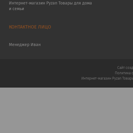
Интернет-магазин Pyzan Товары для дома
и семьи
Менеджер Иван
Сайт соз
Политика 
Интернет-магазин Pyzan Товар