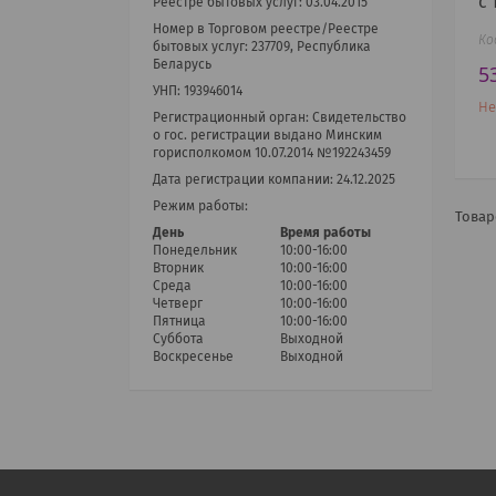
с
Реестре бытовых услуг: 03.04.2015
Номер в Торговом реестре/Реестре
бытовых услуг: 237709, Республика
Беларусь
5
УНП: 193946014
Не
Регистрационный орган: Cвидетельство
о гос. регистрации выдано Минским
горисполкомом 10.07.2014 №192243459
Дата регистрации компании: 24.12.2025
Режим работы:
День
Время работы
Понедельник
10:00-16:00
Вторник
10:00-16:00
Среда
10:00-16:00
Четверг
10:00-16:00
Пятница
10:00-16:00
Суббота
Выходной
Воскресенье
Выходной