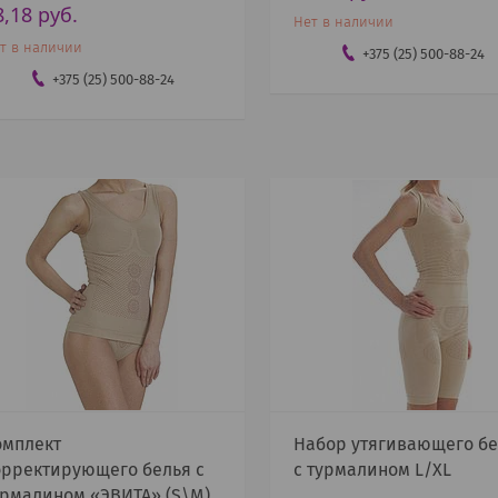
8,18
руб.
Нет в наличии
т в наличии
+375 (25) 500-88-24
+375 (25) 500-88-24
омплект
Набор утягивающего бе
орректирующего белья с
с турмалином L/XL
урмалином «ЭВИТА» (S\M)