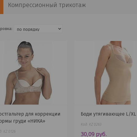
Компрессионный трикотаж
юстгальтер для коррекции
Боди утягивающее L/XL
ормы груди «НИКА»
KZ 0263
KZ 0126
30,09
руб.